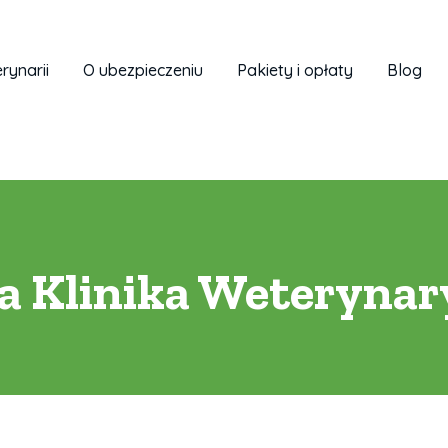
rynarii
O ubezpieczeniu
Pakiety i opłaty
Blog
a Klinika Weterynar