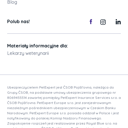
Blog
Polub nas!
Materiały informacyjne dla:
Lekarzy weterynarii
Ubezpieczycielem PetExpert jest ČSOB Pojišt'ovna, należąca do
Grupy ČSOB, na podstawie umowy ubezpieczenia grupowego nr
8069455514 zawartej pomiędzy PetExpert Insurance Services s.r.o. a
ČSOB Pojišt'ovna. PetExpert Europe s.r.o. jest zarejestrowanym
niezależnym pośrednikiem ubezpieczeniowym w Czeskim Banku
Narodowym. PetExpert Europe s.r.o. posiada oddział w Polsce i jest
notyfikowany do polskiej Komisji Nadzoru Finansowego.
Zaspokojenie roszczeń jest realizowane przez Royal Blue s.r.o. na