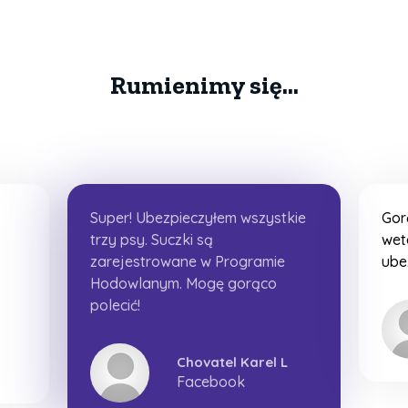
Rumienimy się...
Super! Ubezpieczyłem wszystkie
Gor
trzy psy. Suczki są
wet
zarejestrowane w Programie
ube
Hodowlanym. Mogę gorąco
polecić!
Chovatel Karel L
Facebook