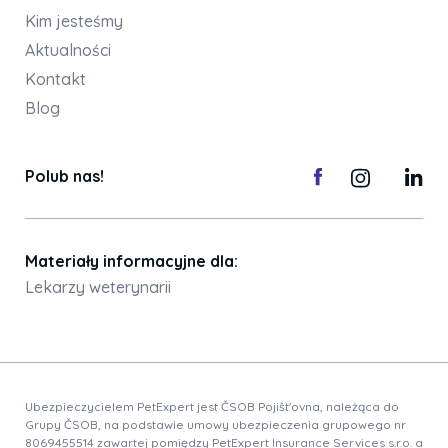
Kim jesteśmy
Aktualności
Kontakt
Blog
Polub nas!
Materiały informacyjne dla:
Lekarzy weterynarii
Ubezpieczycielem PetExpert jest ČSOB Pojišt'ovna, należąca do
Grupy ČSOB, na podstawie umowy ubezpieczenia grupowego nr
8069455514 zawartej pomiędzy PetExpert Insurance Services s.r.o. a