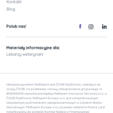
Kontakt
Blog
Polub nas!
Materiały informacyjne dla:
Lekarzy weterynarii
Ubezpieczycielem PetExpert jest ČSOB Pojišt'ovna, należąca do
Grupy ČSOB, na podstawie umowy ubezpieczenia grupowego nr
8069455514 zawartej pomiędzy PetExpert Insurance Services s.r.o. a
ČSOB Pojišt'ovna. PetExpert Europe s.r.o. jest zarejestrowanym
niezależnym pośrednikiem ubezpieczeniowym w Czeskim Banku
Narodowym. PetExpert Europe s.r.o. posiada oddział w Polsce i jest
notyfikowany do polskiej Komisji Nadzoru Finansowego.