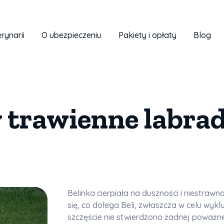
rynarii
O ubezpieczeniu
Pakiety i opłaty
Blog
trawienne labrad
Belinka cierpiała na duszności i niestraw
się, co dolega Beli, zwłaszcza w celu wykl
szczęście nie stwierdzono żadnej poważnej