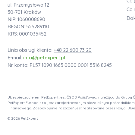
Co 
ul. Przemysłowa 12
Co 
30-701 Kraków
Do
NIP: 1060008690
REGON: 525289110
KRS: 0001035452
Linia obsługi klienta:
+48 22 600 73 20
E-mail:
info@petexpert.pl
Nr konta: PL57 1090 1665 0000 0001 5516 8245
Ubezpieczycielem PetExpert jest ČSOB Pojišt'ovna, należąca do Grupy 
PetExpert Europe s.r.o. jest zarejestrowanym niezależnym pośrednikiem
Finansowego. Zaspokojenie roszczeń jest realizowane przez Royal Blue
© 2026 PetExpert