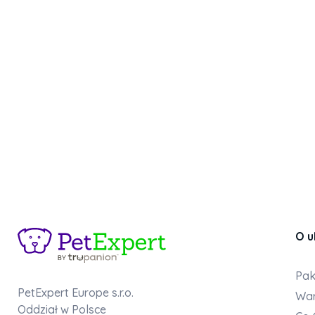
O u
Pak
PetExpert Europe s.r.o.
War
Oddział w Polsce