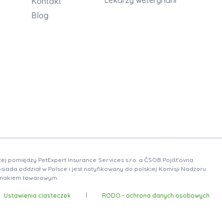
Kontakt
Blog
pomiędzy PetExpert Insurance Services s.r.o. a ČSOB Pojišt'ovna.
ada oddział w Polsce i jest notyfikowany do polskiej Komisji Nadzoru
m znakiem towarowym.
|
Ustawienia ciasteczek
RODO - ochrona danych osobowych