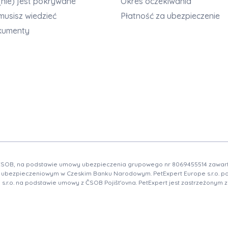
(nie) jest pokrywane
Okres oczekiwania
musisz wiedzieć
Płatność za ubezpieczenie
kumenty
ČSOB, na podstawie umowy ubezpieczenia grupowego nr 8069455514 zawartej 
 ubezpieczeniowym w Czeskim Banku Narodowym. PetExpert Europe s.r.o. posi
 s.r.o. na podstawie umowy z ČSOB Pojišt'ovna. PetExpert jest zastrzeżony