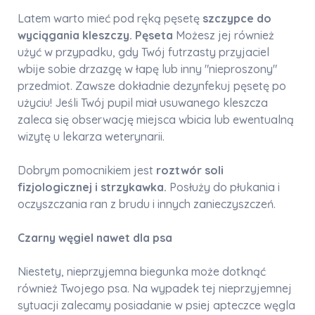
Latem warto mieć pod ręką pęsetę
szczypce do
wyciągania kleszczy. Pęseta
Możesz jej również
użyć w przypadku, gdy Twój futrzasty przyjaciel
wbije sobie drzazgę w łapę lub inny "nieproszony"
przedmiot. Zawsze dokładnie dezynfekuj pęsetę po
użyciu! Jeśli Twój pupil miał usuwanego kleszcza
zaleca się obserwację miejsca wbicia lub ewentualną
wizytę u lekarza weterynarii.
Dobrym pomocnikiem jest
roztwór soli
fizjologicznej i strzykawka.
Posłuży do płukania i
oczyszczania ran z brudu i innych zanieczyszczeń.
Czarny węgiel nawet dla psa
Niestety, nieprzyjemna biegunka może dotknąć
również Twojego psa. Na wypadek tej nieprzyjemnej
sytuacji zalecamy posiadanie w psiej apteczce węgla