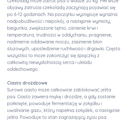
czekolady może zatruć psa o wadze 20 kg. Pierwsze
objawy zatrucia czekoladą zaczynają pojawiać się
po 6-12 godzinach. Na początku występuje wyraźna
nadpobudliwość i niepokój, a następnie wymioty,
biegunka, zwiększone tętno, ciśnienie krwi i
temperatura, trudności w oddychaniu, pragnienie,
nadmierne oddawanie moczu, zasinienie błon
śluzowych, upośledzenie ruchliwości i drgawki. Często
wszystko to może zakończyć się śpiączką z
całkowitą niewydolnością serca i układu
oddechowego.
Ciasto drożdżowe
Surowe ciasto może całkowicie zablokować jelita
psa. Ciasto zawiera mąkę i drożdże, a gdy zostanie
połknięte, powoduje fermentację w żołądku i
uwalnianie gazu, który napełnia żołądek, a następnie
jelita. Powoduje to stan zagrażający życiu psa.