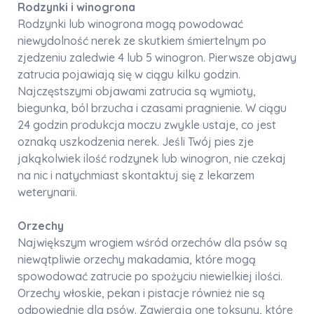
Rodzynki i winogrona
Rodzynki lub winogrona mogą powodować
niewydolność nerek ze skutkiem śmiertelnym po
zjedzeniu zaledwie 4 lub 5 winogron. Pierwsze objawy
zatrucia pojawiają się w ciągu kilku godzin.
Najczęstszymi objawami zatrucia są wymioty,
biegunka, ból brzucha i czasami pragnienie. W ciągu
24 godzin produkcja moczu zwykle ustaje, co jest
oznaką uszkodzenia nerek. Jeśli Twój pies zje
jakąkolwiek ilość rodzynek lub winogron, nie czekaj
na nic i natychmiast skontaktuj się z lekarzem
weterynarii.
Orzechy
Największym wrogiem wśród orzechów dla psów są
niewątpliwie orzechy makadamia, które mogą
spowodować zatrucie po spożyciu niewielkiej ilości.
Orzechy włoskie, pekan i pistacje również nie są
odpowiednie dla psów. Zawierają one toksyny, które