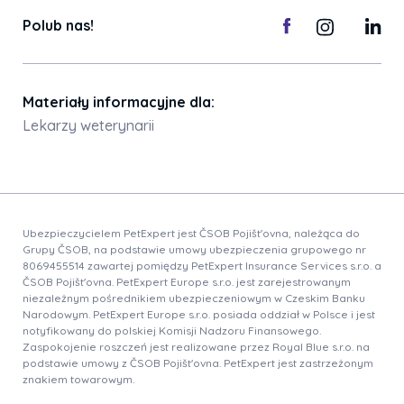
Polub nas!
Materiały informacyjne dla:
Lekarzy weterynarii
Ubezpieczycielem PetExpert jest ČSOB Pojišt'ovna, należąca do
Grupy ČSOB, na podstawie umowy ubezpieczenia grupowego nr
8069455514 zawartej pomiędzy PetExpert Insurance Services s.r.o. a
ČSOB Pojišt'ovna. PetExpert Europe s.r.o. jest zarejestrowanym
niezależnym pośrednikiem ubezpieczeniowym w Czeskim Banku
Narodowym. PetExpert Europe s.r.o. posiada oddział w Polsce i jest
notyfikowany do polskiej Komisji Nadzoru Finansowego.
Zaspokojenie roszczeń jest realizowane przez Royal Blue s.r.o. na
podstawie umowy z ČSOB Pojišt'ovna. PetExpert jest zastrzeżonym
znakiem towarowym.