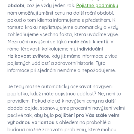
období
, což je vždy jeden rok.
Pojistné podmínky
nám umožňují změnit cenu na další roční období,
pokud o tom klienta informujeme s předstihem. K
tomuto kroku nepřistupujeme automaticky a vždy
zohledňujeme všechna fakta, která uvádíme výše.
Meziroční navýšení se týká
malé části klientů
. V
rámci férovosti kalkulujeme mj.
individuální
rizikovost zvířete
, kdy již máme informace z více
pojistných událostí a zdravotní historie. Tyto
informace při sjednání nemáme a nepožadujeme.
Je tedy možné automaticky očekávat navýšení
poplatku, když máte pojistnou událost? Ne, není to
pravidlem. Pokud ale už k navýšení ceny na další
období dojde, stanovujeme procentní navýšení velmi
pečlivě tak, aby bylo
pojištění pro Vás stále velmi
výhodnou variantou
s ohledem na proběhlé a
budoucí možné zdravotní problémy, které mohou