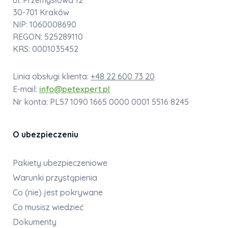
ul. Przemysłowa 12
30-701 Kraków
NIP: 1060008690
REGON: 525289110
KRS: 0001035452
Linia obsługi klienta:
+48 22 600 73 20
E-mail:
info@petexpert.pl
Nr konta: PL57 1090 1665 0000 0001 5516 8245
O ubezpieczeniu
Pakiety ubezpieczeniowe
Warunki przystąpienia
Co (nie) jest pokrywane
Co musisz wiedzieć
Dokumenty