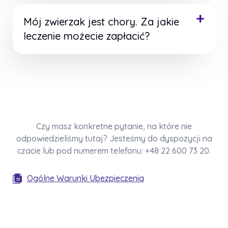
formularza
online
Mój zwierzak jest chory. Za jakie
znajduje się tutaj
leczenie możecie zapłacić?
Co pokrywamy
Czy masz konkretne pytanie, na które nie
odpowiedzieliśmy tutaj? Jesteśmy do dyspozycji na
czacie lub pod numerem telefonu: +48 22 600 73 20.
Ogólne Warunki Ubezpieczenia